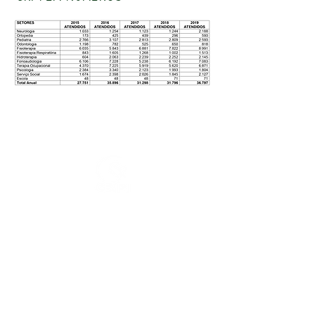
Tel.:
(13) 3354-3009
/
crpi.gja@uol.com.br
Estrada Alexandre Migues Rodrigues, 845, Praia do
Tombo -
11420-125
Guarujá
DECLARAÇÃO DE ACESSIBILIDADE
TERMOS DE USO
POLÍTICA DE PRIVACIDADE