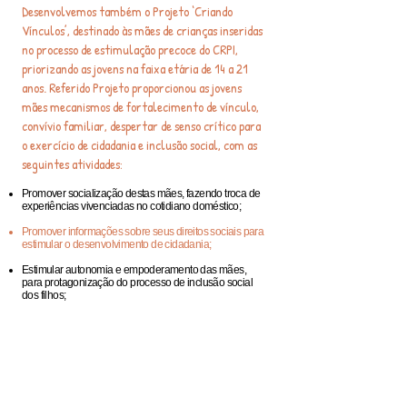
Desenvolvemos também o Projeto ‘Criando
Vínculos’, destinado às mães de crianças inseridas
no processo de estimulação precoce do CRPI,
priorizando as jovens na faixa etária de 14 a 21
anos. Referido Projeto proporcionou as jovens
mães mecanismos de fortalecimento de vínculo,
convívio familiar, despertar de senso crítico para
o exercício de cidadania e inclusão social, com as
seguintes atividades:
Promover socialização destas mães, fazendo troca de
experiências vivenciadas no cotidiano doméstico;
Promover informações sobre seus direitos sociais para
estimular o desenvolvimento de cidadania;
Estimular autonomia e empoderamento das mães,
para protagonização do processo de inclusão social
dos filhos;
Fortalecer vínculos familiares;
Trabalhar as dificuldades relacionadas à identificação
da deficiência e relacionadas a este novo período de
vida;
Trabalhar questões relacionadas a preconceitos e