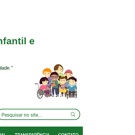
fantil e
dade.”