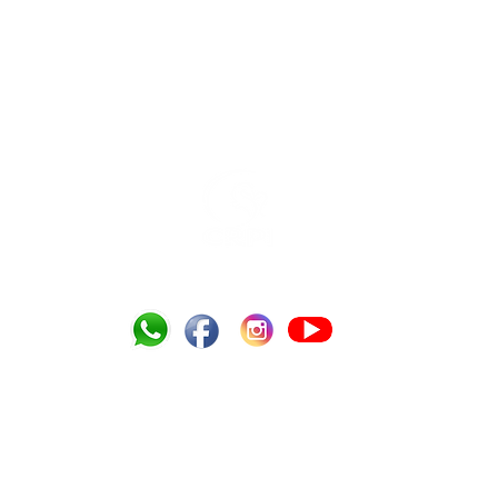
Tel.: (13) 3354-3009 /
crpi.gja@uol.com.br
Estrada Alexandre Migues Rodrigues, 845, Praia do Tombo - 11420-125 Guarujá
PERGUNTAS FREQUENTES
EDUCAÇÃO
SAÚDE
SERVIÇO SOCIAL
PARQUE SENSORIAL
DE
POLÍTICA DE PRIVACIDADE