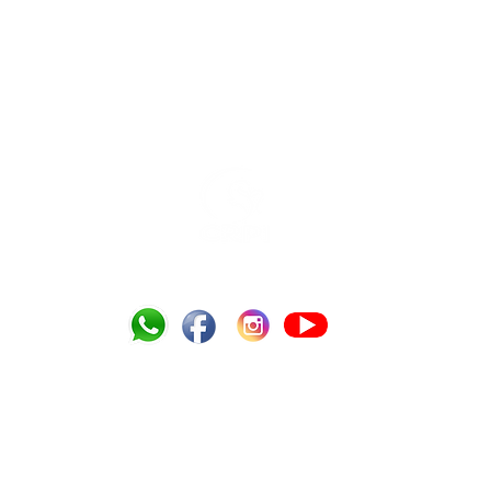
Tel.: (13) 3354-3009 /
crpi.gja@uol.com.br
Estrada Alexandre Migues Rodrigues, 845, Praia do Tombo - 11420-125 Guarujá
PERGUNTAS FREQUENTES
EDUCAÇÃO
SAÚDE
SERVIÇO SOCIAL
PARQUE SENSORIAL
DE
POLÍTICA DE PRIVACIDADE