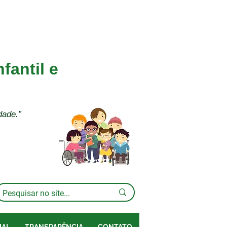
fantil e
dade.”