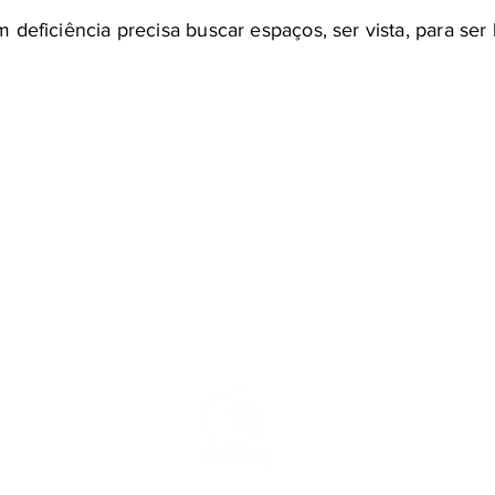
deficiência precisa buscar espaços, ser vista, para ser
Tel.: (13) 3354-3009 /
crpi.gja@uol.com.br
Estrada Alexandre Migues Rodrigues, 845, Praia do Tombo - 11420-125 Guarujá