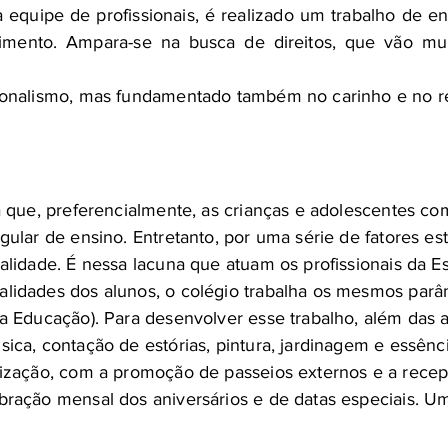
a equipe de profissionais, é realizado um trabalho de e
vimento. Ampara-se na busca de direitos, que vão mu
sionalismo, mas fundamentado também no carinho e no re
na que, preferencialmente, as crianças e adolescentes c
ular de ensino. Entretanto, por uma série de fatores estr
alidade. É nessa lacuna que atuam os profissionais da E
lidades dos alunos, o colégio trabalha os mesmos parâm
a Educação). Para desenvolver esse trabalho, além das a
ica, contação de estórias, pintura, jardinagem e essênc
lização, com a promoção de passeios externos e a recep
bração mensal dos aniversários e de datas especiais. Um