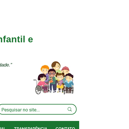
fantil e
dade.”