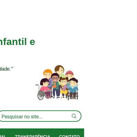
fantil e
dade.”