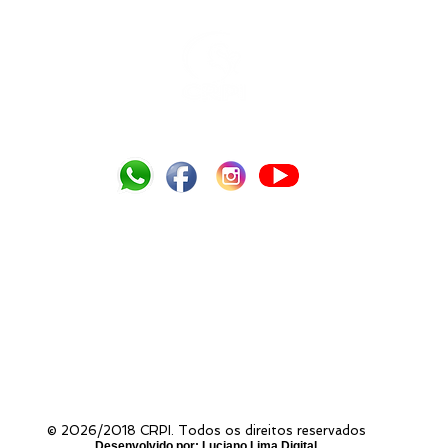
Tel.: (13) 3354-3009 /
crpi.gja@uol.com.br
Estrada Alexandre Migues Rodrigues, 845, Praia do Tombo - 11420-125 Guarujá
PERGUNTAS FREQUENTES
EDUCAÇÃO
SAÚDE
SERVIÇO SOCIAL
PARQUE SENSORIAL
DE
POLÍTICA DE PRIVACIDADE
© 2026/2018 CRPI. Todos os direitos reservados
Desenvolvido por: Luciano Lima Digital