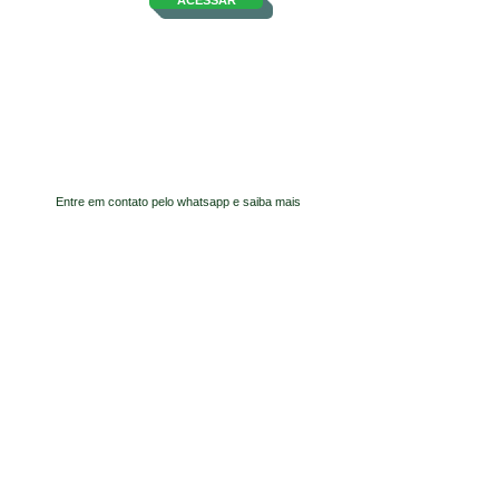
ACESSAR
Seja um
Sócio
(a)
(a)
Contribuinte
Entre em contato pelo whatsapp e saiba mais
Parceiros