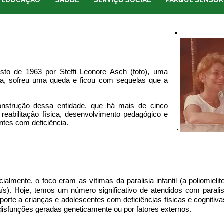
EDUCAÇÃO
SAÚDE
SERVIÇO SOCIAL
PARQUE SENSOR
to de 1963 por Steffi Leonore Asch (foto), uma
ina, sofreu uma queda e ficou com sequelas que a
construção dessa entidade, que há mais de cinco
 reabilitação física, desenvolvimento pedagógico e
ntes com deficiência.
icialmente, o foco eram as vítimas da paralisia infantil (a poliomiel
ís). Hoje, temos um número significativo de atendidos com paral
porte a crianças e adolescentes com deficiências físicas e cogniti
disfunções geradas geneticamente ou por fatores externos.