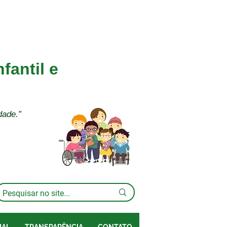
fantil e
dade.”