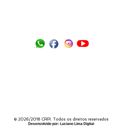
Tel.: (13) 3354-3009 /
crpi.gja@uol.com.br
Estrada Alexandre Migues Rodrigues, 845, Praia do Tombo - 11420-125 Guarujá
PERGUNTAS FREQUENTES
EDUCAÇÃO
SAÚDE
SERVIÇO SOCIAL
PARQUE SENSORIAL
DE
POLÍTICA DE PRIVACIDADE
© 2026/2018 CRPI. Todos os direitos reservados
Desenvolvido por: Luciano Lima Digital