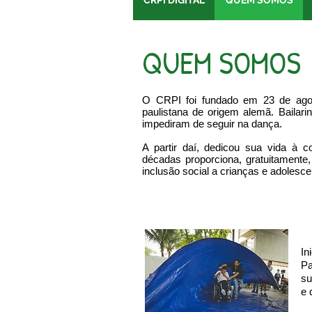
CRPI DIGITAL
QUEM SOMOS
QUEM SOMOS
O CRPI foi fundado em 23 de agos
paulistana de origem alemã. Bailar
impediram de seguir na dança.
A partir daí, dedicou sua vida à 
décadas proporciona, gratuitamente,
inclusão social a crianças e adolesce
In
Pa
su
e 