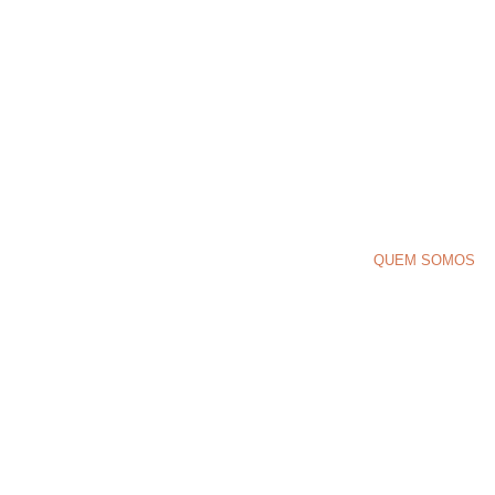
CRPI DIGITAL
QUEM SOMOS
DECLARAÇÃO DE ACESSIBILIDA