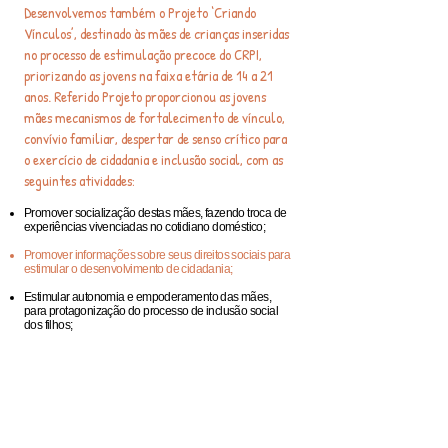
Desenvolvemos também o Projeto ‘Criando
Vínculos’, destinado às mães de crianças inseridas
no processo de estimulação precoce do CRPI,
priorizando as jovens na faixa etária de 14 a 21
anos. Referido Projeto proporcionou as jovens
mães mecanismos de fortalecimento de vínculo,
convívio familiar, despertar de senso crítico para
o exercício de cidadania e inclusão social, com as
seguintes atividades:
Promover socialização destas mães, fazendo troca de
experiências vivenciadas no cotidiano doméstico;
Promover informações sobre seus direitos sociais para
estimular o desenvolvimento de cidadania;
Estimular autonomia e empoderamento das mães,
para protagonização do processo de inclusão social
dos filhos;
Fortalecer vínculos familiares;
Trabalhar as dificuldades relacionadas à identificação
da deficiência e relacionadas a este novo período de
vida;
Trabalhar questões relacionadas a preconceitos e