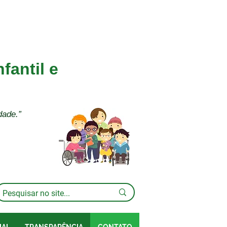
fantil e
dade.”