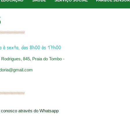
EDUCAÇÃO
SAÚDE
SERVIÇO SOCIAL
PARQUE SENSOR
S
/////////////////////////////
 à sexta, das 8h00 às 17h00
 Rodrigues, 845, Praia do Tombo -
idoria@gmail.com
/////////////////////////////
te conosco através do Whatsapp