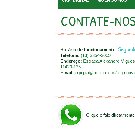
CRPI DIGITAL
QUEM SOMOS
CONTATE-NO
////////////////////////////////////////////////////////////////////////////////////////
Segunda
Horário de funcionamento:
Telefone:
(13) 3354-3009​
Endereço:
Estrada Alexandre Migues
11420-125
Email:
crpi.gja@uol.com.br
/
crpi.ouv
////////////////////////////////////////////////////////////////////////////////////////
Clique e fale diretamen