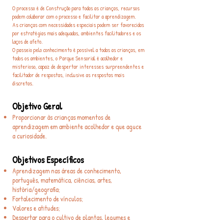
O processo é de Construção para todas as crianças, recursos
podem colaborar com o processo e facilitar a aprendizagem.
As crianças com necessidades especiais podem ser favorecidas
por estratégias mais adequadas, ambientes facilitadores e os
laços de afeto.
O passeio pelo conhecimento é possível a todas as crianças, em
todos os ambientes, o Parque Sensorial é acolhedor e
misterioso, capaz de despertar interesses surpreendentes e
facilitador de respostas, inclusive as respostas mais
discretas.
Objetivo Geral
Proporcionar às crianças momentos de
aprendizagem em ambiente acolhedor e que aguce
a curiosidade.
Objetivos Específicos
Aprendizagem nas áreas de conhecimento,
português, matemática, ciências, artes,
história/geografia;
Fortalecimento de vínculos;
Valores e atitudes;
Despertar para o cultivo de plantas, legumes e