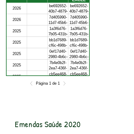
be692652-
be692652-
2026
40b7-4879-
40b7-4879-
9914-
9914-
7d405990-
7d405990-
2026
dbbc887edf6f
dbbc887edf6f
11d7-45b6-
11d7-45b6-
a28c-
a28c-
1a3f6d76-
1a3f6d76-
2025
9817d23f7f1f
9817d23f7f1f
7b05-431b-
7b05-431b-
bc34-
bc34-
bb1d7689-
bb1d7689-
2025
b738202bc206
b738202bc206
cf6c-498b-
cf6c-498b-
b13f-
b13f-
0ef17d40-
0ef17d40-
2025
31394f239fec
31394f239fec
2980-4b6c-
2980-4b6c-
b85f-
b85f-
7b4e0b2f-
7b4e0b2f-
2025
3b39f0291dfb
3b39f0291dfb
2ea7-436f-
2ea7-436f-
98c7-
98c7-
cb5ee468-
cb5ee468-
2025
c84cdefbd815
c84cdefbd815
bbeb-4018-
bbeb-4018-
Página 1 de 1
9f65-
9f65-
b5759b23-
b5759b23-
2025
1c88bd3bcdbc
1c88bd3bcdbc
8ceb-4483-
8ceb-4483-
9cd3-
9cd3-
eb1b24f1e3b1
eb1b24f1e3b1
Emendas Saúde 2020