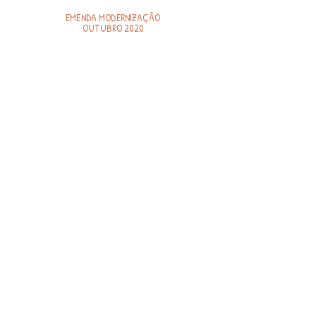
EMENDA MODERNIZAÇÃO
OUTUBRO 2020
TERMO DE FOMENTO
031-2020
10/2020
EMENDA MODERNIZAÇÃO
NOVEMBRO 2020
TERMO DE FOMENTO
031-2020
11/2020
EMENDA MODERNIZAÇÃO
DEZEMBRO 2020
TERMO DE FOMENTO
031-2020
12/2020
Emendas Saúde 2019
Termo de fomento Reformas