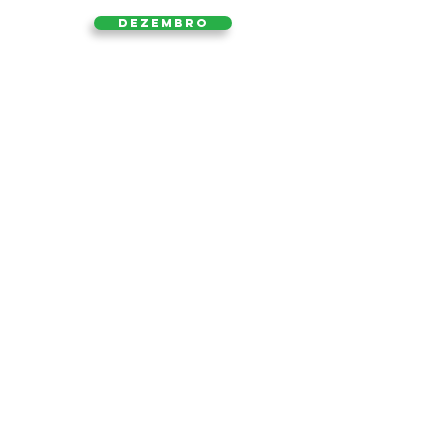
Dezembro
2024
Página Inicial
Tel.:
(13) 3354-3009
/
crpi.gja@uol.com.br
Estrada Alexandre Migues Rodrigues, 845, Praia do
Tombo -
11420-125
Guarujá