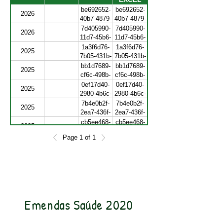
be692652-
be692652-
2026
40b7-4879-
40b7-4879-
9914-
9914-
7d405990-
7d405990-
2026
dbbc887edf6f
dbbc887edf6f
11d7-45b6-
11d7-45b6-
a28c-
a28c-
1a3f6d76-
1a3f6d76-
2025
9817d23f7f1f
9817d23f7f1f
7b05-431b-
7b05-431b-
bc34-
bc34-
bb1d7689-
bb1d7689-
2025
b738202bc206
b738202bc206
cf6c-498b-
cf6c-498b-
b13f-
b13f-
0ef17d40-
0ef17d40-
2025
31394f239fec
31394f239fec
2980-4b6c-
2980-4b6c-
b85f-
b85f-
7b4e0b2f-
7b4e0b2f-
2025
3b39f0291dfb
3b39f0291dfb
2ea7-436f-
2ea7-436f-
98c7-
98c7-
cb5ee468-
cb5ee468-
2025
c84cdefbd815
c84cdefbd815
bbeb-4018-
bbeb-4018-
Page 1 of 1
9f65-
9f65-
b5759b23-
b5759b23-
2025
1c88bd3bcdbc
1c88bd3bcdbc
8ceb-4483-
8ceb-4483-
9cd3-
9cd3-
eb1b24f1e3b1
eb1b24f1e3b1
Emendas Saúde 2020