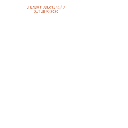
EMENDA MODERNIZAÇÃO
OUTUBRO 2020
TERMO DE FOMENTO
031-2020
10/2020
EMENDA MODERNIZAÇÃO
NOVEMBRO 2020
TERMO DE FOMENTO
031-2020
11/2020
EMENDA MODERNIZAÇÃO
DEZEMBRO 2020
TERMO DE FOMENTO
031-2020
12/2020
Emendas Saúde 2019
Termo de fomento Reformas